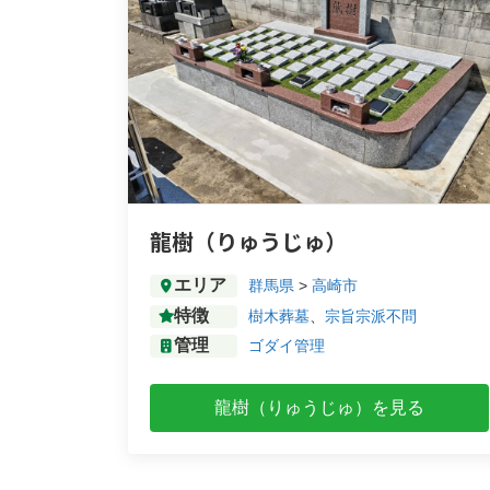
龍樹（りゅうじゅ）
エリア
群馬県
>
高崎市
特徴
樹木葬墓
、
宗旨宗派不問
管理
ゴダイ管理
龍樹（りゅうじゅ）を見る