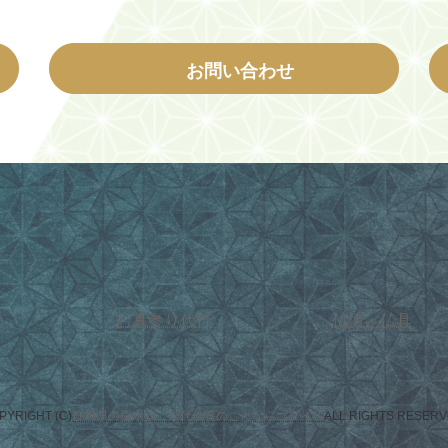
お問い合わせ
）
お墓参り代行
仏壇・仏具
PYRIGHT (C)
群馬県の樹木葬、永代供養のことならゴダイへ
ALL RIGHTS RESERV