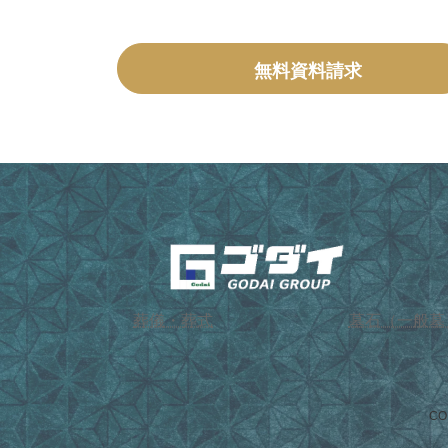
無料資料請求
葬儀・葬式
墓石（一般墓
CO