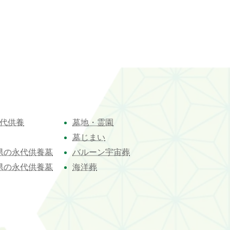
代供養
墓地・霊園
墓じまい
県の永代供養墓
バルーン宇宙葬
県の永代供養墓
海洋葬