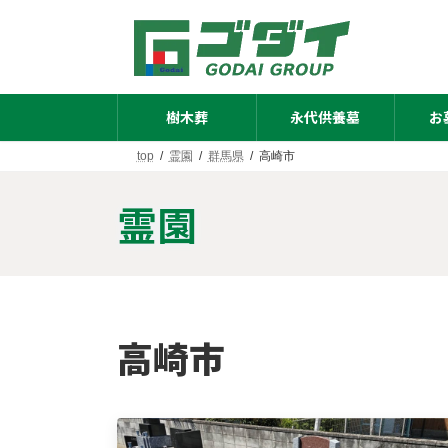
コ
ナ
ン
ビ
テ
ゲ
ン
ー
ツ
シ
へ
ョ
樹木葬
永代供養墓
お
ス
ン
キ
に
top
霊園
群馬県
高崎市
ッ
移
プ
動
霊園
高崎市